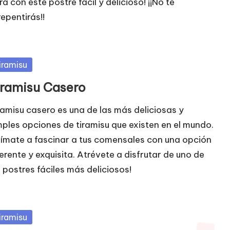
a con este postre fácil y delicioso! ¡¡No te
repentirás!!
blicada
iramisu
iramisu Casero
ramisu casero es una de las más deliciosas y
mples opciones de tiramisu que existen en el mundo.
ímate a fascinar a tus comensales con una opción
ferente y exquisita. Atrévete a disfrutar de uno de
s postres fáciles más deliciosos!
blicada
iramisu