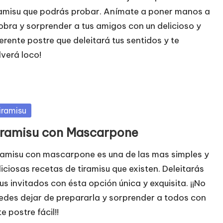
ramisu que podrás probar. Anímate a poner manos a
 obra y sorprender a tus amigos con un delicioso y
ferente postre que deleitará tus sentidos y te
lverá loco!
blicada
iramisu
iramisu con Mascarpone
ramisu con mascarpone es una de las mas simples y
liciosas recetas de tiramisu que existen. Deleitarás
tus invitados con ésta opción única y exquisita. ¡¡No
edes dejar de prepararla y sorprender a todos con
e postre fácil!!