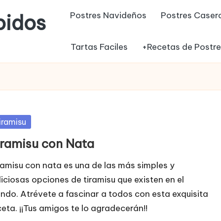
Postres Navideños
Postres Caser
pidos
Tartas Faciles
+Recetas de Postr
blicada
iramisu
iramisu con Nata
ramisu con nata es una de las más simples y
liciosas opciones de tiramisu que existen en el
ndo. Atrévete a fascinar a todos con esta exquisita
ceta. ¡¡Tus amigos te lo agradecerán!!