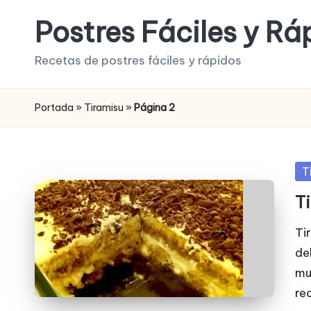
Postres Fáciles y Rá
Saltar
al
Recetas de postres fáciles y rápidos
contenido
Portada
»
Tiramisu
»
Página 2
Pu
T
en
T
Ti
de
mu
re