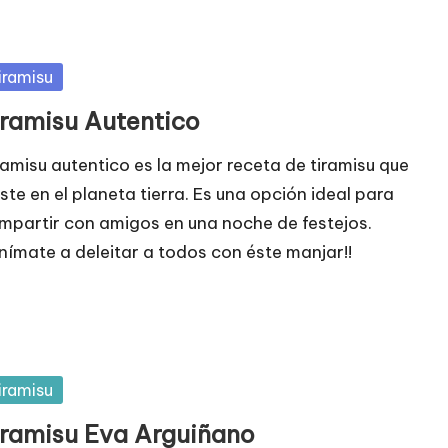
blicada
iramisu
iramisu Autentico
ramisu autentico es la mejor receta de tiramisu que
iste en el planeta tierra. Es una opción ideal para
mpartir con amigos en una noche de festejos.
Anímate a deleitar a todos con éste manjar!!
blicada
iramisu
iramisu Eva Arguiñano