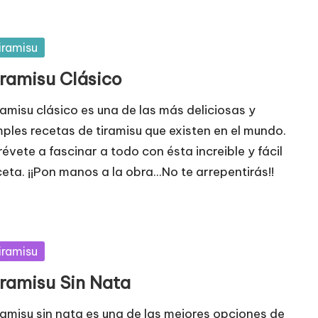
blicada
iramisu
iramisu Clásico
ramisu clásico es una de las más deliciosas y
mples recetas de tiramisu que existen en el mundo.
révete a fascinar a todo con ésta increible y fácil
ceta. ¡¡Pon manos a la obra...No te arrepentirás!!
blicada
iramisu
iramisu Sin Nata
ramisu sin nata es una de las mejores opciones de