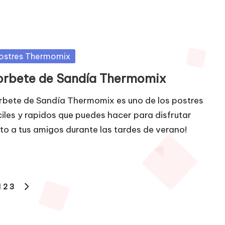
blicada
ostres Thermomix
orbete de Sandía Thermomix
rbete de Sandía Thermomix es uno de los postres
ciles y rapidos que puedes hacer para disfrutar
nto a tus amigos durante las tardes de verano!
1
2
3
NA
SIGUIENTE
RIOR
PÁGINA