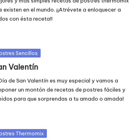
jores y mas simples recetas de postres thermomix
e existen en el mundo. ¡¡Atrévete a enloquecer a
dos con ésta receta!!
blicada
ostres Sencillos
an Valentín
 Día de San Valentín es muy especial y vamos a
oponer un montón de recetas de postres fáciles y
pidos para que sorprendas a tu amado o amada!
blicada
ostres Thermomix