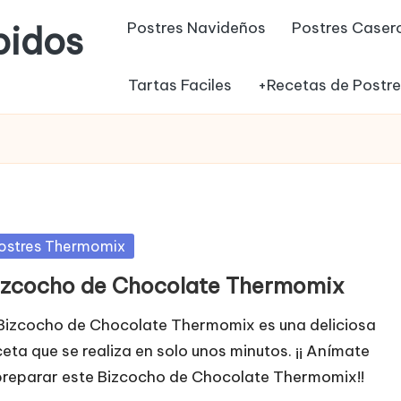
Postres Navideños
Postres Caser
pidos
Tartas Faciles
+Recetas de Postr
blicada
ostres Thermomix
izcocho de Chocolate Thermomix
 Bizcocho de Chocolate Thermomix es una deliciosa
ceta que se realiza en solo unos minutos. ¡¡ Anímate
preparar este Bizcocho de Chocolate Thermomix!!