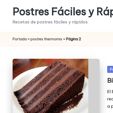
Postres Fáciles y Rá
Saltar
al
Recetas de postres fáciles y rápidos
contenido
Portada
»
postres thermomix
»
Página 2
Pu
P
en
B
El
re
a 