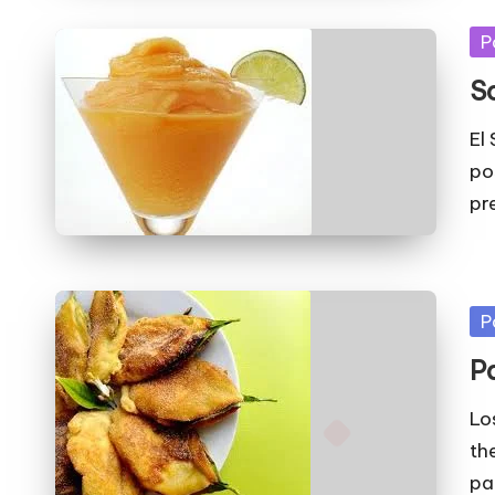
Pu
P
en
S
El
po
pr
Pu
P
en
P
Lo
th
pa