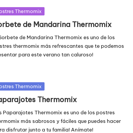
blicada
ostres Thermomix
orbete de Mandarina Thermomix
 Sorbete de Mandarina Thermomix es uno de los
stres thermomix más refrescantes que te podemos
esentar para este verano tan caluroso!
blicada
ostres Thermomix
aparajotes Thermomix
s Paparajotes Thermomix es uno de los postres
ermomix más sabrosos y fáciles que puedes hacer
ra disfrutar junto a tu familia! Anímate!