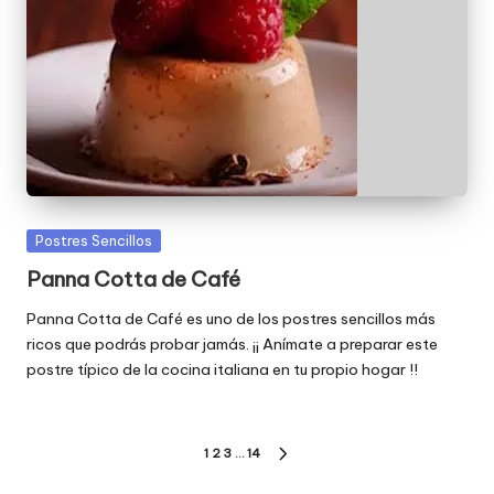
Publicada
Postres Sencillos
en
Panna Cotta de Café
Panna Cotta de Café es uno de los postres sencillos más
ricos que podrás probar jamás. ¡¡ Anímate a preparar este
postre típico de la cocina italiana en tu propio hogar !!
Paginación
1
2
3
…
14
SIGUIENTE
PÁGINA