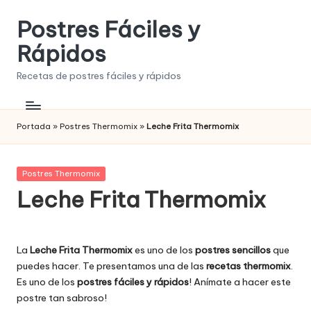
Postres Fáciles y
Saltar
al
Rápidos
contenido
Recetas de postres fáciles y rápidos
Portada
»
Postres Thermomix
»
Leche Frita Thermomix
Publicada
Postres Thermomix
en
Leche Frita Thermomix
La
Leche Frita Thermomix
es uno de los
postres sencillos
que
puedes hacer. Te presentamos una de las
recetas thermomix
.
Es uno de los
postres fáciles y rápidos
! Anímate a hacer este
postre tan sabroso!