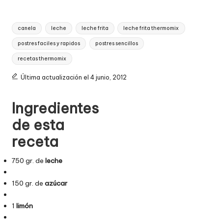
Etiquetas:
canela
leche
leche frita
leche frita thermomix
postres faciles y rapidos
postres sencillos
recetas thermomix
Última actualización el 4 junio, 2012
Navegación
Ingredientes
de
de esta
entradas
receta
750 gr. de
leche
150 gr. de
azúcar
1
limón