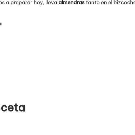
s a preparar hoy, lleva
almendras
tanto en el bizcocho
!!
eceta