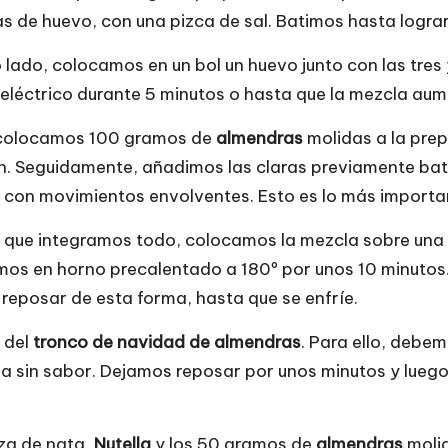
as de huevo, con una pizca de sal. Batimos hasta logra
o lado, colocamos en un bol un huevo junto con las tr
 eléctrico durante 5 minutos o hasta que la mezcla au
colocamos 100 gramos de
almendras
molidas a la prep
n. Seguidamente, añadimos las claras previamente bati
 con movimientos envolventes. Esto es lo más importan
 que integramos todo, colocamos la mezcla sobre una 
os en horno precalentado a 180º por unos 10 minutos.
 reposar de esta forma, hasta que se enfríe.
 del
tronco de navidad de almendras
. Para ello, debe
na sin sabor. Dejamos reposar por unos minutos y lueg
aza de nata,
Nutella
y los 50 gramos de
almendras
moli