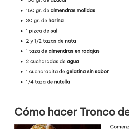
150 gr. de
azúcar
150 gr. de
almendras molidas
30 gr. de
harina
1 pizca de
sal
2 y 1/2 tazas de
nata
1 taza de
almendras en rodajas
2 cucharadas de
agua
1 cucharadita de
gelatina sin sabor
1/4 taza de
nutella
Cómo hacer Tronco de
Comenza