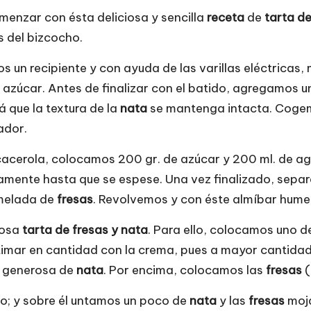
menzar con ésta deliciosa y sencilla
receta
de
tarta de
s del bizcocho.
 un recipiente y con ayuda de las varillas eléctricas
 azúcar. Antes de finalizar con el batido, agregamos u
á que la textura de la
nata
se mantenga intacta. Cogemo
ador.
cacerola, colocamos 200 gr. de azúcar y 200 ml. de a
amente hasta que se espese. Una vez finalizado, separ
rmelada de
fresas
. Revolvemos y con éste almíbar hum
rosa
tarta de fresas y nata
. Para ello, colocamos uno 
mar en cantidad con la crema, pues a mayor cantidad
 generosa de
nata
. Por encima, colocamos las
fresas
(
ho; y sobre él untamos un poco de
nata
y las
fresas
moja