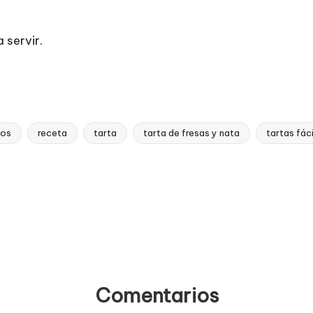
 servir.
dos
receta
tarta
tarta de fresas y nata
tartas fác
Comentarios