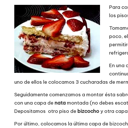
Para co
los piso
Tomamos
poco, el
permitir
refriger
En una 
continu
uno de ellos le colocamos 3 cucharadas de me
Seguidamente comenzamos a montar ésta sab
con una capa de
nata
montada (no debes escati
Depositamos otro piso de
bizcocho
y otra capa
Por último, colocamos la última capa de bizcoc