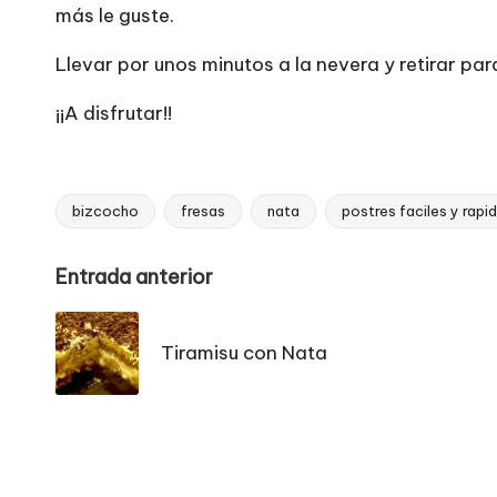
más le guste.
Llevar por unos minutos a la nevera y retirar para
¡¡A disfrutar!!
bizcocho
fresas
nata
postres faciles y rapi
Etiquetas:
Navegación
Entrada anterior
de
Tiramisu con Nata
entradas