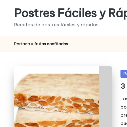
Postres Fáciles y Rá
Saltar
al
Recetas de postres fáciles y rápidos
contenido
Portada
»
frutas confitadas
Pu
P
en
3
Lo
po
pr
pu