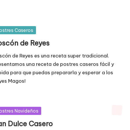
blicada
ostres Caseros
oscón de Reyes
scón de Reyes es una receta super tradicional.
esentamos una receta de postres caseros fácil y
pida para que puedas prepararla y esperar a los
yes Magos!
blicada
ostres Navideños
an Dulce Casero