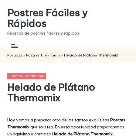
Postres Fáciles y
Saltar
al
Rápidos
contenido
Recetas de postres fáciles y rápidos
Portada
»
Postres Thermomix
»
Helado de Plátano Thermomix
Publicada
Postres Thermomix
en
Helado de Plátano
Thermomix
Hoy vamos a preparar otro de los tantos exquisitos
Postres
Thermomix
que existen. En esta oportunidad prepararemos
un riquísimo y cremoso
Helado de Plátano Thermomix
.