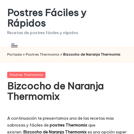
Postres Fáciles y
Saltar
al
Rápidos
contenido
Recetas de postres fáciles y rápidos
Portada
»
Postres Thermomix
»
Bizcocho de Naranja Thermomix
Publicada
Postres Thermomix
en
Bizcocho de Naranja
Thermomix
A continuación te presentamos una de las recetas mas
sabrosas y fáciles de
postres Thermomix
que
existen.
Bizcocho de Naranja Thermomix
es una opción super