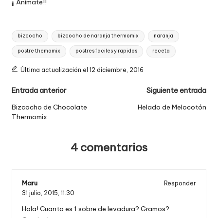
¡¡ Anímate!!
Etiquetas:
bizcocho
bizcocho de naranja thermomix
naranja
postre themomix
postres faciles y rapidos
receta
Última actualización el 12 diciembre, 2016
Navegación
Entrada anterior
Siguiente entrada
de
Bizcocho de Chocolate
Helado de Melocotón
Thermomix
entradas
4 comentarios
Maru
Responder
31 julio, 2015,
11:30
Hola! Cuanto es 1 sobre de levadura? Gramos?