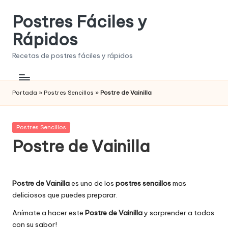
Postres Fáciles y
Saltar
al
Rápidos
contenido
Recetas de postres fáciles y rápidos
Portada
»
Postres Sencillos
»
Postre de Vainilla
Publicada
Postres Sencillos
en
Postre de Vainilla
Postre de Vainilla
es uno de los
postres sencillos
mas
deliciosos que puedes preparar.
Anímate a hacer este
Postre de Vainilla
y sorprender a todos
con su sabor!