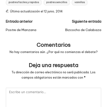
postres faciles y rapidos
postres sencillos
vainillas
Última actualización el 12 junio, 2014
Navegación
Entrada anterior
Siguiente entrada
de
Postre de Manzana
Bizcocho de Calabaza
entradas
Comentarios
No hay comentarios aún. ¿Por qué no comienzas el debate?
Deja una respuesta
Tu dirección de correo electrónico no será publicada.
Los
campos obligatorios están marcados con
*