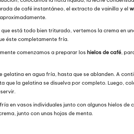
nuación, colocamos la nata líquida, la leche condensa
rada de café instantáneo, el extracto de vainilla y el
w
 aproximadamente.
que está todo bien triturado, vertemos la crema en una 
ue éste completamente fría.
mente comenzamos a preparar los
hielos de café
, pa
 gelatina en agua fría, hasta que se ablanden. A conti
a que la gelatina se disuelva por completo. Luego, co
servir.
fría en vasos individuales junto con algunos hielos de 
a crema, junto con unas hojas de menta.