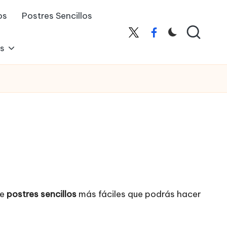
os
Postres Sencillos
X
Facebook
es
de
postres sencillos
más fáciles que podrás hacer