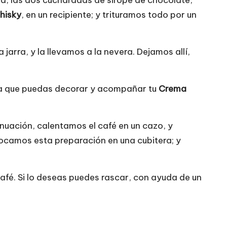
da, las dos cucharadas de sirope de chocolate,
hisky
, en un recipiente; y trituramos todo por un
jarra, y la llevamos a la nevera. Dejamos allí,
ra que puedas decorar y acompañar tu
Crema
nuación, calentamos el café en un cazo, y
locamos esta preparación en una cubitera; y
café. Si lo deseas puedes rascar, con ayuda de un