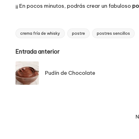
¡¡ En pocos minutos, podrás crear un fabuloso
po
crema fría de whisky
postre
postres sencillos
Etiquetas:
Navegación
Entrada anterior
de
Pudín de Chocolate
entradas
N