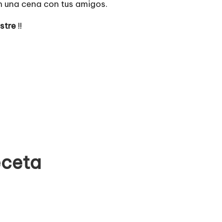
n una cena con tus amigos.
stre
!!
eceta