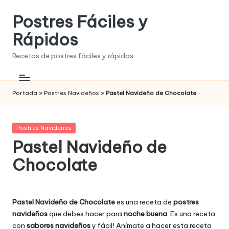
Postres Fáciles y
Saltar
al
Rápidos
contenido
Recetas de postres fáciles y rápidos
Portada
»
Postres Navideños
»
Pastel Navideño de Chocolate
Publicada
Postres Navideños
en
Pastel Navideño de
Chocolate
Pastel Navideño de Chocolate
es una receta de
postres
navideños
que debes hacer para
noche buena
. Es una receta
con
sabores navideños
y fácil! Anímate a hacer esta receta