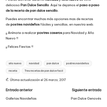
delicioso
Pan Dulce Sencillo
. Aquí te dejamos el
paso a paso
de la receta de pan dulce sencillo
.
Puedes encontrar muchas más opciones mas de recetas
de
postres navideños
fáciles y sencillas,
en nuestra web.
¡¡ Anímate a realizar
postres caseros
para Navidad y Año
Nuevo !!
¡¡ Felices Fiestas !!
Etiquetas:
año nuevo
navidad
pan dulce
postres navideños
receta
Tres recetas de pan dulce facil
Última actualización el 26 marzo, 2017
Navegación
Entrada anterior
Siguiente entrada
de
Galletas Navideñas
Pan Dulce Genovés