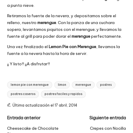
a punto nieve.
Retiramos la fuente de la nevera, y depositamos sobre el
relleno, nuestro
merengue
. Con la panza de una cuchara
sopera, levantamos piquitos con el merengue; y llevamos la
fuente al grill para poder dorar el
merengue
perfectamente.
Una vez finalizado el
Lemon Pie con Merengue
, llevamos la
fuente a la nevera hasta la hora de servir.
¡¡ Y listo!! ¡¡A disfrutar!!
Etiquetas:
lemon pie con merengue
limon
merengue
postres
postres caseros
postres faciles y rapidos
Última actualización el 17 abril, 2014
Navegación
Entrada anterior
Siguiente entrada
de
Cheesecake de Chocolate
Crepes con Nocilla