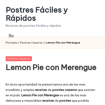
Postres Fáciles y
Saltar
al
Rápidos
contenido
Recetas de postres fáciles y rápidos
Portada
»
Postres Caseros
»
Lemon Pie con Merengue
Publicada
Postres Caseros
en
Lemon Pie con Merengue
En ésta oportunidad te presentamos una de las mas
increíbles y simples
recetas
de
postres caseros
que existen
en el país.
Lemon Pie con Merengue
es una de las mas
deliciosas e irresistibles
recetas
de
postres
que podrás