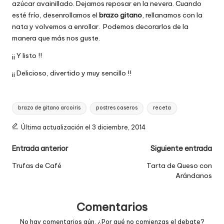
azúcar
avainillado. Dejamos reposar en la nevera. Cuando
esté frío, desenrollamos el
brazo gitano
, rellanamos con la
nata y volvemos a enrollar.
Podemos decorarlos de la
manera que más nos guste.
¡¡ Y listo !!
¡¡ Delicioso, divertido y muy sencillo !!
Etiquetas:
brazo de gitano arcoiris
postres caseros
receta
Última actualización el 3 diciembre, 2014
Navegación
Entrada anterior
Siguiente entrada
de
Trufas de Café
Tarta de Queso con
Arándanos
entradas
Comentarios
No hay comentarios aún. ¿Por qué no comienzas el debate?