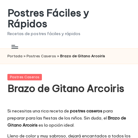
Postres Fáciles y
Saltar
al
Rápidos
contenido
Recetas de postres fáciles y rápidos
Portada
»
Postres Caseros
»
Brazo de Gitano Arcoiris
Publicada
Postres Caseros
en
Brazo de Gitano Arcoiris
Si necesitas una rica receta de
postres caseros
para
preparar para las fiestas de los niños. Sin duda, el
Brazo de
Gitano Arcoiris
es la opción ideal.
Lleno de color y muy sabroso, dejará encantados a todos los