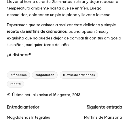
Llevar al horno durante 25 minutos, retirar y dejar reposar a
temperatura ambiente hasta que se enfríen. Luego
desmoldar, colocar en un plato plano y llevar a la mesa.
Esperamos que te animes a realizar ésta deliciosa y simple
receta
de
muffins de arándanos
; es una opción única y
exquisita que no puedes dejar de compartir con tus amigos o
tus niños, cualquier tarde del año.
¡¡A disfrutar!!
Etiquetas:
arándanos
magdalenas
muffins de arándanos
receta
Última actualización el 16 agosto, 2013
Navegación
Entrada anterior
Siguiente entrada
de
Magdalenas Integrales
Muffins de Manzana
entradas