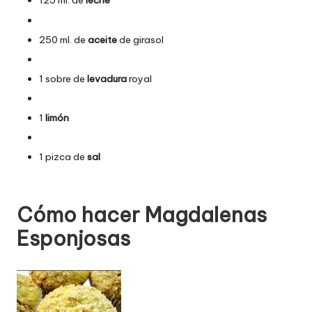
125 ml. de
leche
250 ml. de
aceite
de girasol
1 sobre de
levadura
royal
1
limón
1 pizca de
sal
Cómo hacer Magdalenas
Esponjosas