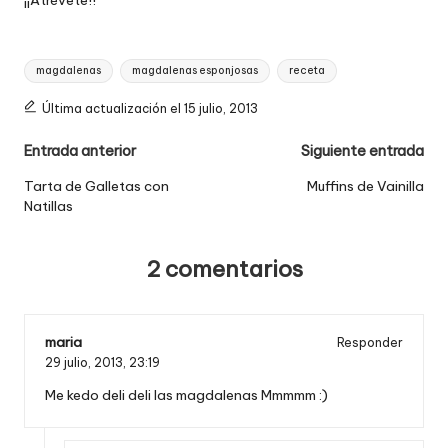
¡¡Atrévete!!
Etiquetas:
magdalenas
magdalenas esponjosas
receta
Última actualización el 15 julio, 2013
Navegación
Entrada anterior
Siguiente entrada
de
Tarta de Galletas con
Muffins de Vainilla
Natillas
entradas
2 comentarios
maria
Responder
29 julio, 2013,
23:19
Me kedo deli deli las magdalenas Mmmmm :)