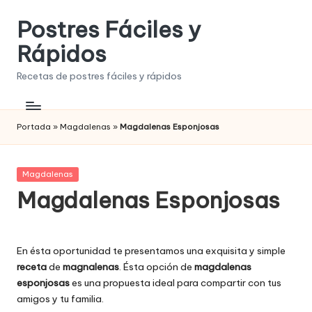
Postres Fáciles y
Saltar
al
Rápidos
contenido
Recetas de postres fáciles y rápidos
Portada
»
Magdalenas
»
Magdalenas Esponjosas
Publicada
Magdalenas
en
Magdalenas Esponjosas
En ésta oportunidad te presentamos una exquisita y simple
receta
de
magnalenas
. Ésta opción de
magdalenas
esponjosas
es una propuesta ideal para compartir con tus
amigos y tu familia.