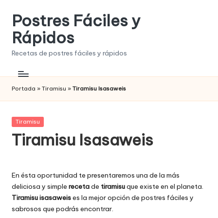
Postres Fáciles y
Saltar
al
Rápidos
contenido
Recetas de postres fáciles y rápidos
Portada
»
Tiramisu
»
Tiramisu Isasaweis
Publicada
Tiramisu
en
Tiramisu Isasaweis
En ésta oportunidad te presentaremos una de la más
deliciosa y simple
receta
de
tiramisu
que existe en el planeta.
Tiramisu isasaweis
es la mejor opción de postres fáciles y
sabrosos que podrás encontrar.