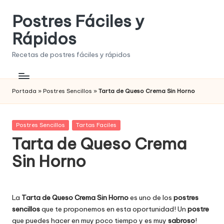
Postres Fáciles y
Saltar
al
Rápidos
contenido
Recetas de postres fáciles y rápidos
Portada
»
Postres Sencillos
»
Tarta de Queso Crema Sin Horno
Publicada
Postres Sencillos
Tartas Faciles
en
Tarta de Queso Crema
Sin Horno
La
Tarta de Queso Crema Sin Horno
es uno de los
postres
sencillos
que te proponemos en esta oportunidad! Un
postre
que puedes hacer en muy poco tiempo y es muy
sabroso
!