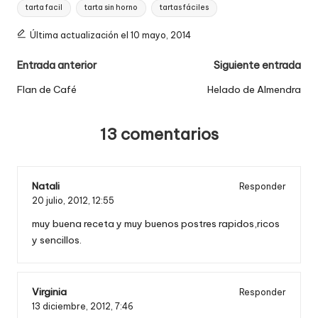
tarta facil
tarta sin horno
tartas fáciles
Última actualización el 10 mayo, 2014
Navegación
Entrada anterior
Siguiente entrada
de
Flan de Café
Helado de Almendra
entradas
13 comentarios
Natali
Responder
20 julio, 2012,
12:55
muy buena receta y muy buenos postres rapidos,ricos
y sencillos.
Virginia
Responder
13 diciembre, 2012,
7:46