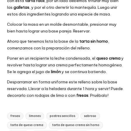
con esta
tarta facil
, por un lado debemos triturar muy bien
las
galletas
, y por el otro derretir la mantequila. Luego unir
estos dos ingredientes logrando una especie de masa.
Colocar la masa en un molde desmontable, presionar muy
bien hasta lograr una base pareja. Reservar.
Ahora que tenemos lista la base de la
tarta sin horno
,
comenzamos con la preparación del relleno.
Poner en un recipiente la leche condensada, el
queso crema
y
revolver hasta lograr una crema perfectamente homogénea.
Se le agrega el jugo de
limón
y se continua batiendo.
Desparramar en forma uniforme este relleno sobre la base
reservada. Llevar a la heladera durante 1 hora y servir! Puede
decorarlo con rodajas de lima o con
fresas
. Pruébalo!
Etiquetas:
fresas
limones
postres sencillos
sabroso
tarta de queso crema
tarta de queso crema sin horno