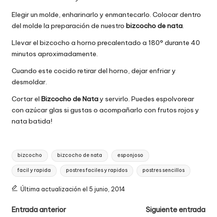
Elegir un molde, enharinarlo y enmantecarlo. Colocar dentro
del molde la preparación de nuestro
bizcocho de nata
.
Llevar el bizcocho a horno precalentado a 180° durante 40
minutos aproximadamente.
Cuando este cocido retirar del horno, dejar enfriar y
desmoldar.
Cortar el
Bizcocho de Nata
y servirlo. Puedes espolvorear
con azúcar glas si gustas o acompañarlo con frutos rojos y
nata batida!
Etiquetas:
bizcocho
bizcocho de nata
esponjoso
facil y rapida
postres faciles y rapidos
postres sencillos
Última actualización el 5 junio, 2014
Navegación
Entrada anterior
Siguiente entrada