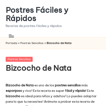
Postres Fáciles y
Saltar
al
Rápidos
contenido
Recetas de postres fáciles y rápidos
Portada
»
Postres Sencillos
»
Bizcocho de Nata
Publicada
Postres Sencillos
en
Bizcocho de Nata
Bizcocho de Nata
es uno de los
postres sencillos
más
esponjoso
y rico! Esta receta es super
fácil y rápida
! Este
bizcocho
es ideal para niños y adultos! Lo puedes adaptar
para lo que tu necesites! Anímate a probar esta receta de