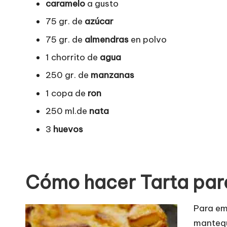
caramelo
a gusto
75 gr. de
azúcar
75 gr. de
almendras
en polvo
1 chorrito de
agua
250 gr. de
manzanas
1 copa de
ron
250 ml.de
nata
3
huevos
Cómo hacer Tarta par
Para em
mantequi