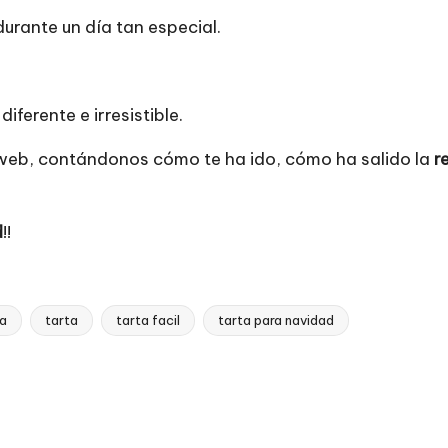
urante un día tan especial.
ferente e irresistible.
 web, contándonos cómo te ha ido, cómo ha salido la
r
d
!!
a
tarta
tarta facil
tarta para navidad