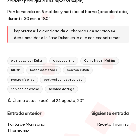
colador para que así se reparta mejor).
Pon la mezcla en 6 moldes y metelos al horno (precalentado)
durante 30 min a 180º.
Importante: La cantidad de cucharadas de salvado se
debe amoldar a la fase Dukan en la que nos encontremos.
Etiquetas:
Adelgaza con Dukan
cappucchino
Como hacer Muffins
Dukan
leche desnatada
postres dukan
postres faciles
postres faciles y rapidos
salvado de avena
salvado de trigo
Última actualización el 24 agosto, 2011
Navegación
Entrada anterior
Siguiente entrada
de
Tarta de Manzana
Receta Tiramisú
Thermomix
entradas