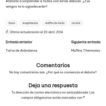
Anímate a sorprender a todos con éstas delicias…¡¡Tus
amigos te lo agradecerán!!
Etiquetas:
limon
magdalenas
muffins de limón
receta
Última actualización el 20 abril, 2014
Navegación
Entrada anterior
Siguiente entrada
de
Tarta de Arándanos
Muffins Thermomix
entradas
Comentarios
No hay comentarios aún. ¿Por qué no comienzas el debate?
Deja una respuesta
Tu dirección de correo electrónico no será publicada.
Los
campos obligatorios están marcados con
*