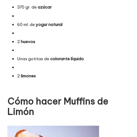
370 gr. de
azúcar
60 ml. de
yogur natural
2
huevos
Unas gotitas de
colorante líquido
2
limones
Cómo hacer Muffins de
Limón