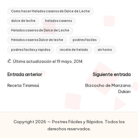
Etiquetas:
Como hacer Helados caseros de Dulce de Leche
dulce de leche
helados caseros
Helados caseros de Dulce de Leche
Helados caseros Dulce de leche
postres faciles
postres faciles y rapidos
receta de helado
sin horno
Última actualización el 19 mayo, 2014
Navegación
Entrada anterior
Siguiente entrada
de
Receta Tiramisú
Bizcocho de Manzana
Dukan
entradas
Copyright 2026 — Postres Fáciles y Rápidos. Todos los
derechos reservados.