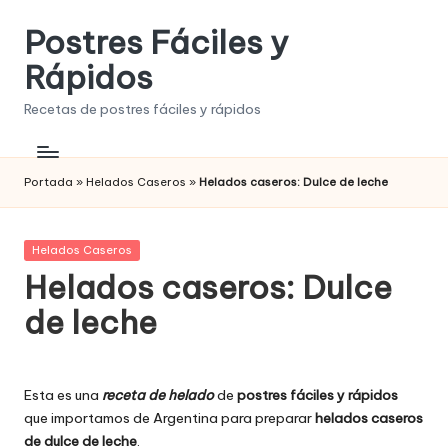
Postres Fáciles y
Saltar
al
Rápidos
contenido
Recetas de postres fáciles y rápidos
Portada
»
Helados Caseros
»
Helados caseros: Dulce de leche
Publicada
Helados Caseros
en
Helados caseros: Dulce
de leche
Esta es una
receta de helado
de
postres fáciles y rápidos
que importamos de Argentina para preparar
helados caseros
de dulce de leche
.