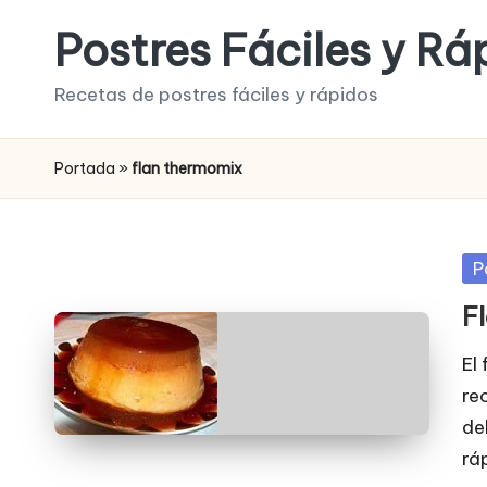
Postres Fáciles y Rá
Saltar
al
Recetas de postres fáciles y rápidos
contenido
Portada
»
flan thermomix
Pu
P
en
F
El
re
del
rá